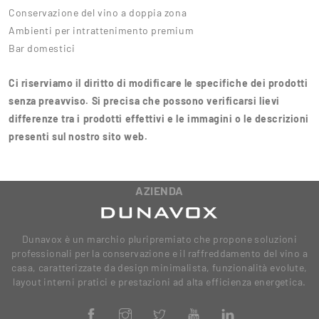
Conservazione del vino a doppia zona
Ambienti per intrattenimento premium
Bar domestici
Ci riserviamo il diritto di modificare le specifiche dei prodotti
senza preavviso. Si precisa che possono verificarsi lievi
differenze tra i prodotti effettivi e le immagini o le descrizioni
presenti sul nostro sito web.
AZIENDA
Dunavox è un marchio pluripremiato che propone soluzioni
professionali per la conservazione e il raffreddamento del vino a
casa, caratterizzate da design minimalista, funzionalità evolute,
layout interni pratici e prestazioni ad alta efficienza energetica.