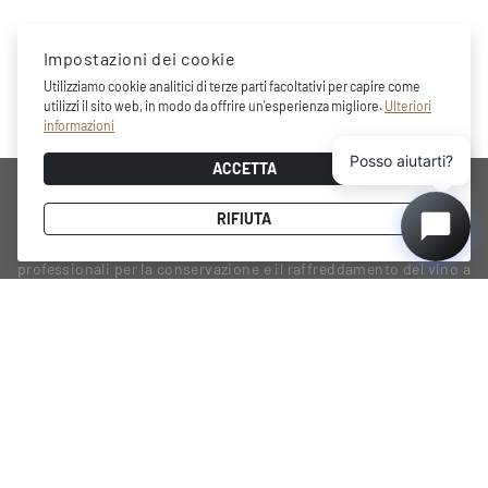
Impostazioni dei cookie
Utilizziamo cookie analitici di terze parti facoltativi per capire come
utilizzi il sito web, in modo da offrire un'esperienza migliore.
Ulteriori
informazioni
Posso aiutarti?
ACCETTA
AZIENDA
RIFIUTA
Dunavox è un marchio pluripremiato che propone soluzioni
professionali per la conservazione e il raffreddamento del vino a
casa, caratterizzate da design minimalista, funzionalità evolute,
layout interni pratici e prestazioni ad alta efficienza energetica.
PRODOTTI
PAGINE
DUNAVOX Noble
Termini di utilizzo