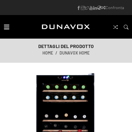
Confronta
DETTAGLI DEL PRODOTTO
HOME
DUNAVOX HOME
Immagine generata dall'IA
Immagine generata dall'IA